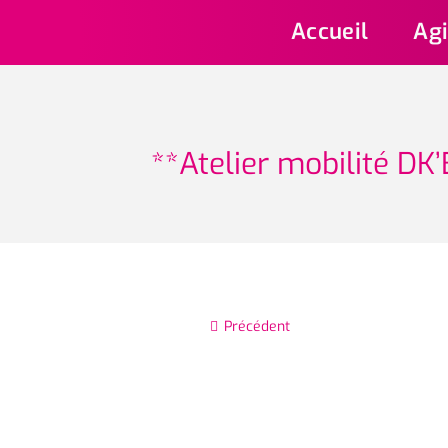
Aller
Accueil
Agi
au
contenu
**Atelier mobilité DK’
Précédent