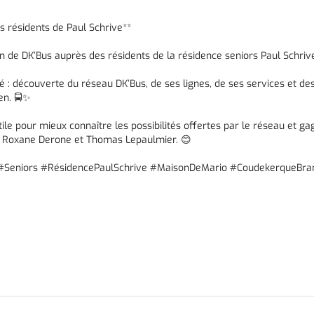
es résidents de Paul Schrive**
ion de DK’Bus auprès des résidents de la résidence seniors Paul Schriv
 : découverte du réseau DK’Bus, de ses lignes, de ses services et de
en. 🚍✨
ile pour mieux connaître les possibilités offertes par le réseau et 
s Roxane Derone et Thomas Lepaulmier. 😊
é #Seniors #RésidencePaulSchrive #MaisonDeMario #CoudekerqueBr