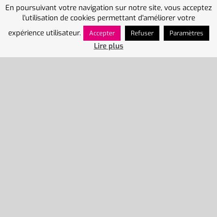
En poursuivant votre navigation sur notre site, vous acceptez
l'utilisation de cookies permettant d'améliorer votre
expérience utilisateur.
Accepter
Refuser
Paramètres
Lire plus
Nous Contacter
15 rue Gustave Fontaine
59210 Coudekerque-Branche
NOUS CONTACTER