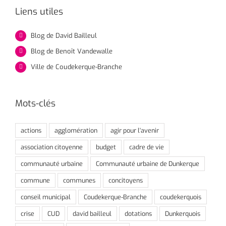
Liens utiles
Blog de David Bailleul
Blog de Benoît Vandewalle
Ville de Coudekerque-Branche
Mots-clés
actions
agglomération
agir pour l'avenir
association citoyenne
budget
cadre de vie
communauté urbaine
Communauté urbaine de Dunkerque
commune
communes
concitoyens
conseil municipal
Coudekerque-Branche
coudekerquois
crise
CUD
david bailleul
dotations
Dunkerquois