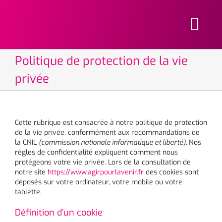
Aller
au
contenu
Togg
Navi
Politique de protection de la vie
Acc
privée
Actua
Agir pour
Cette rubrique est consacrée à notre politique de protection
de la vie privée, conformément aux recommandations de
la CNIL
(commission nationale informatique et liberté).
Nos
We
règles de confidentialité expliquent comment nous
protégeons votre vie privée. Lors de la consultation de
Nous co
notre site
https://www.agirpourlavenir.fr
des cookies sont
déposés sur votre ordinateur, votre mobile ou votre
tablette.
Rechercher:
Définition d’un cookie